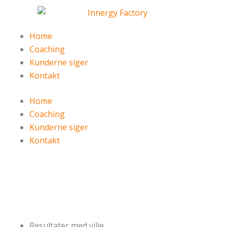
Gå
til
indholdet
Home
Coaching
Kunderne siger
Kontakt
Home
Coaching
Kunderne siger
Kontakt
Resultater med vilje